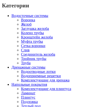
Категории
Водосточные системы
Воронка
Желоб
Заглушка желоба
Колено трубы
Кронштейн желоба
Муфта трубы
Сетка воронки
Слив
Соединитель желоба
Тройник трубы
Труба
Дренажные системы
Водоотводные лотки
Водоприемные решетки
Комплектующие для дренажа
Напольные покрытия
Комплектующие для плинтуса
Ламинат
Плинтус
Подложка
Теплый пол