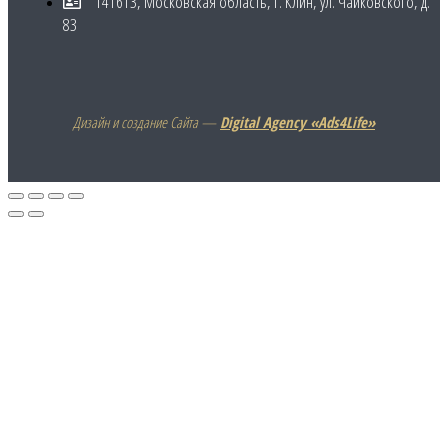
141613, Московская область, г. Клин, ул. Чайковского, д.
83
Дизайн и создание Сайта —
Digital Agency «Ads4Life»